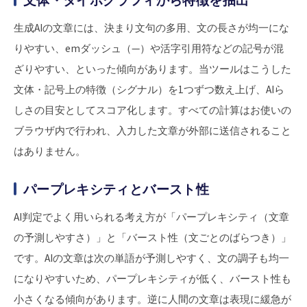
生成AIの文章には、決まり文句の多用、文の長さが均一にな
りやすい、emダッシュ（—）や活字引用符などの記号が混
ざりやすい、といった傾向があります。当ツールはこうした
文体・記号上の特徴（シグナル）を1つずつ数え上げ、AIら
しさの目安としてスコア化します。すべての計算はお使いの
ブラウザ内で行われ、入力した文章が外部に送信されること
はありません。
パープレキシティとバースト性
AI判定でよく用いられる考え方が「パープレキシティ（文章
の予測しやすさ）」と「バースト性（文ごとのばらつき）」
です。AIの文章は次の単語が予測しやすく、文の調子も均一
になりやすいため、パープレキシティが低く、バースト性も
小さくなる傾向があります。逆に人間の文章は表現に緩急が