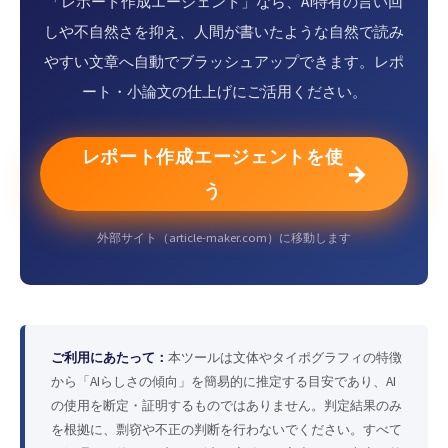
「レポート作成エージェント」なら、AI特有の言い回
しや不自然さを抑え、人間が書いたような自然で読み
やすい文章へ自動でブラッシュアップできます。レポ
ート・小論文の仕上げにご活用ください。
レポート作成エージェントを使
→
う
外部サイト（article-maker.com）に移動します
ご利用にあたって：
本ツールは文体やタイポグラフィの特徴
から「AIらしさの傾向」を簡易的に推定する目安であり、AI
の使用を断定・証明するものではありません。判定結果のみ
を根拠に、剽窃や不正の判断を行わないでください。すべて