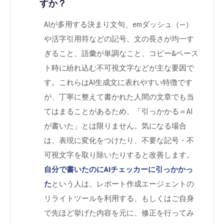
すか？
AIが多用する決まり文句、emダッシュ（—）
や活字引用符などの記号、文の長さが均一す
ぎること、語彙が単調なこと、コピー&ペース
ト時に紛れ込む不可視文字などが主な要因で
す。これらはAI生成文に表れやすい特徴です
が、丁寧に整えて書かれた人間の文章でも当
てはまることがあるため、「引っかかる＝AI
が書いた」とは限りません。気になる場合
は、表現に変化をつけたり、不要な記号・不
可視文字を取り除いたりすると改善します。
自分で書いたのにAIチェッカーに引っかかっ
た
という人は、レポート作成エージェントの
リライトツールを利用する、もしくはご自身
で先ほど挙げた内容を元に、修正を行ってみ