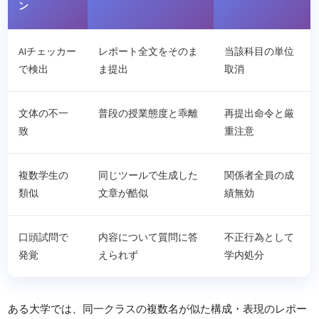
ン
AIチェッカー
レポート全文をそのま
当該科目の単位
で検出
ま提出
取消
文体の不一
普段の授業態度と乖離
再提出命令と厳
致
重注意
複数学生の
同じツールで生成した
関係者全員の成
類似
文章が酷似
績無効
口頭試問で
内容について質問に答
不正行為として
発覚
えられず
学内処分
ある大学では、同一クラスの複数名が似た構成・表現のレポー