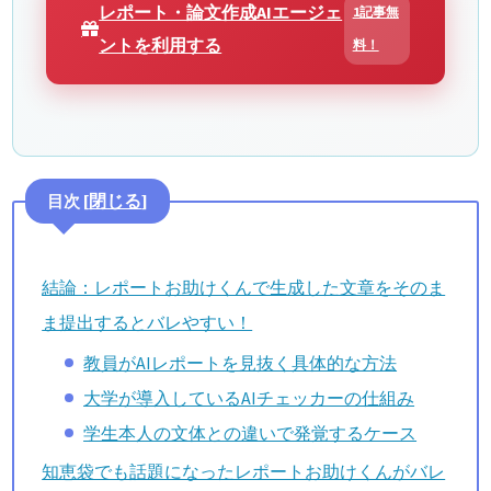
レポート・論文作成AIエージェ
1記事無
ントを利用する
料！
閉じる
目次
[
]
結論：レポートお助けくんで生成した文章をそのま
ま提出するとバレやすい！
教員がAIレポートを見抜く具体的な方法
大学が導入しているAIチェッカーの仕組み
学生本人の文体との違いで発覚するケース
知恵袋でも話題になったレポートお助けくんがバレ