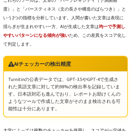
これらのツールは、文章の「パープレキシティ（予測困難
度）」と「バースティネス（文の長さや構造のばらつき）」と
いう2つの指標を分析しています。人間が書いた文章は表現に
揺らぎが生まれやすい一方、AIが生成した文章は
均一で予測し
やすいパターンになる傾向が強い
ため、この差異をスコア化し
て判定します。
AIチェッカーの検出精度
Turnitinの公表データでは、GPT-3.5やGPT-4で生成さ
れた英語文章に対して約98%の検出率を記録していま
す。日本語対応も進んでおり、レポートお助けくんの
ようなツールで作成した文章がそのまま検出される可
能性は十分にあります。
大学によっては複数のチェッカーを併用し、スコアが一定値を