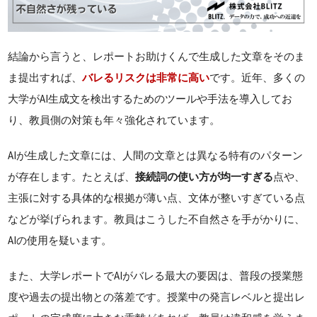
結論から言うと、レポートお助けくんで生成した文章をそのま
ま提出すれば、
バレるリスクは非常に高い
です。近年、多くの
大学がAI生成文を検出するためのツールや手法を導入してお
り、教員側の対策も年々強化されています。
AIが生成した文章には、人間の文章とは異なる特有のパターン
が存在します。たとえば、
接続詞の使い方が均一すぎる
点や、
主張に対する具体的な根拠が薄い点、文体が整いすぎている点
などが挙げられます。教員はこうした不自然さを手がかりに、
AIの使用を疑います。
また、大学レポートでAIがバレる最大の要因は、普段の授業態
度や過去の提出物との落差です。授業中の発言レベルと提出レ